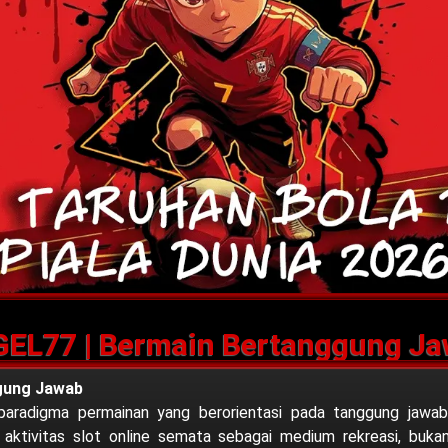
EL77 | Bermain Bertanggung J
gung Jawab
 paradigma permainan yang berorientasi pada tanggung jawa
aktivitas slot online semata sebagai medium rekreasi, bukan