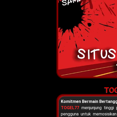
TOG
Komitmen Bermain Bertang
TOGEL77
menjunjung tinggi
pengguna untuk memosisikan 